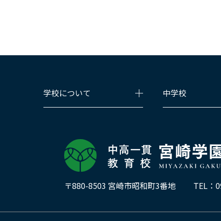
投
稿
の
ペ
ー
ジ
送
り
学校について
中学校
〒880-8503 宮崎市昭和町3番地
TEL：
0