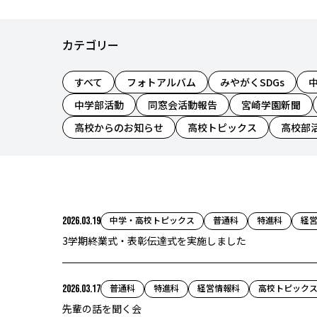
カテゴリー
すべて
フォトアルバム
みやがくSDGs
中学部活動
同窓会活動報告
宮崎学園新聞
高校からのお知らせ
高校トピックス
高校部
中学・高校トピックス
普通科
特進科
経
2026.03.19
3学期終業式・表彰伝達式を実施しました
普通科
特進科
経営情報科
高校トピック
2026.03.17
先輩の話を聞く会